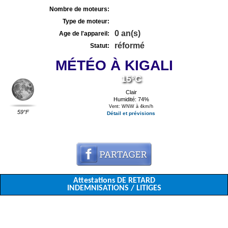
Nombre de moteurs:
Type de moteur:
0 an(s)
Age de l'appareil:
réformé
Statut:
MÉTÉO À KIGALI
15°C
Clair
Humidité: 74%
Vent: WNW à 4km/h
59°F
Détail et prévisions
Attestations DE RETARD
INDEMNISATIONS / LITIGES