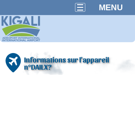
MENU
Informations sur l'appareil
n°DAILX?