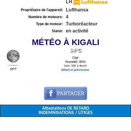
LH
Lufthansa
Propriétaire de l'appareil:
4
Nombre de moteurs:
Turboréacteur
Type de moteur:
en activité
Statut:
MÉTÉO À KIGALI
14°C
Clair
Humidité: 80%
Vent: NW à 4km/h
58°F
Détail et prévisions
Attestations DE RETARD
INDEMNISATIONS / LITIGES