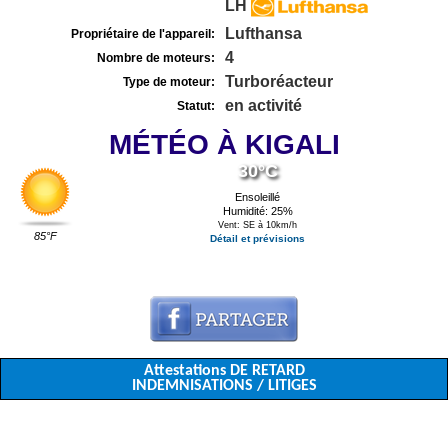
LH
Lufthansa
Propriétaire de l'appareil:
4
Nombre de moteurs:
Turboréacteur
Type de moteur:
en activité
Statut:
MÉTÉO À KIGALI
30°C
Ensoleillé
Humidité: 25%
Vent: SE à 10km/h
85°F
Détail et prévisions
Attestations DE RETARD
INDEMNISATIONS / LITIGES