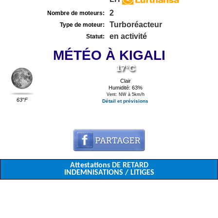
2
Nombre de moteurs:
Turboréacteur
Type de moteur:
en activité
Statut:
MÉTÉO À KIGALI
17°C
Clair
Humidité: 63%
Vent: NW à 5km/h
63°F
Détail et prévisions
Attestations DE RETARD
INDEMNISATIONS / LITIGES