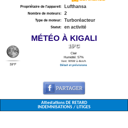
Lufthansa
Propriétaire de l'appareil:
2
Nombre de moteurs:
Turboréacteur
Type de moteur:
en activité
Statut:
MÉTÉO À KIGALI
15°C
Clair
Humidité: 57%
Vent: WNW à 4km/h
59°F
Détail et prévisions
Attestations DE RETARD
INDEMNISATIONS / LITIGES