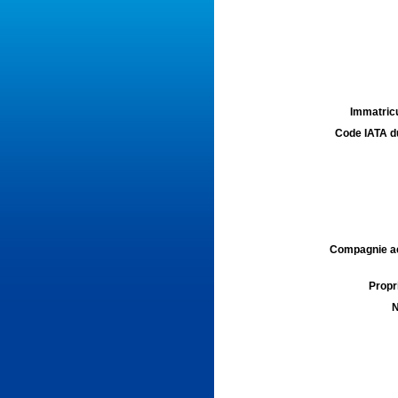
Immatricu
Code IATA d
Compagnie aé
Propri
N