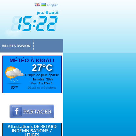
english
jeu. 6 août
BILLETS D'AVION
MÉTÉO À KIGALI
27°C
Risque de pluie éparse
Humidité: 38%
Vent: E à 12km/h
80°F
Détail et prévisions
Attestations DE RETARD
INDEMNISATIONS /
LITIGES