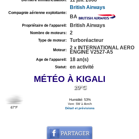
Dernière immatriculation:
British Airways
Compagnie aérienne exploitante:
BA
British Airways
Propriétaire de l'appareil:
2
Nombre de moteurs:
Turboréacteur
Type de moteur:
2 x INTERNATIONAL AERO
Moteur:
ENGINE V2527-A5
18 an(s)
Age de l'appareil:
en activité
Statut:
MÉTÉO À KIGALI
20°C
Humidité: 53%
Vent: SW à 4km/h
67°F
Détail et prévisions