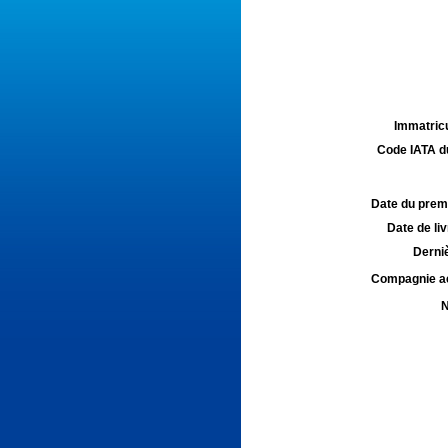
Immatricu
Code IATA d
Date du premie
Date de liv
Derniè
Compagnie aé
N