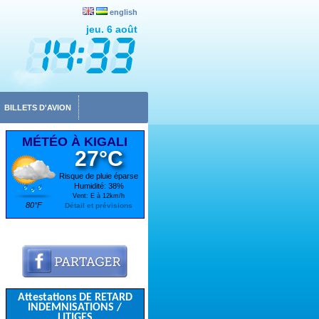
english
jeu. 6 août
BILLETS D'AVION
MÉTÉO À KIGALI
27°C
Risque de pluie éparse
Humidité: 38%
Vent: E à 12km/h
80°F
Détail et prévisions
Attestations DE RETARD
INDEMNISATIONS /
LITIGES