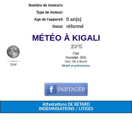
Nombre de moteurs:
Type de moteur:
0 an(s)
Age de l'appareil:
réformé
Statut:
MÉTÉO À KIGALI
23°C
Clair
Humidité: 35%
Vent: NE à 6km/h
73°F
Détail et prévisions
Attestations DE RETARD
INDEMNISATIONS / LITIGES