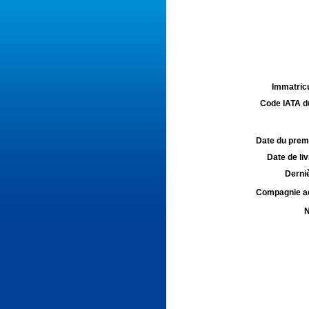
Immatricu
Code IATA d
Date du premie
Date de liv
Derniè
Compagnie aé
N