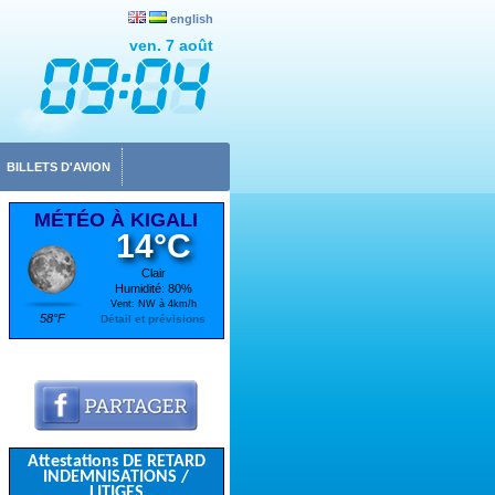
english
ven. 7 août
BILLETS D'AVION
MÉTÉO À KIGALI
14°C
Clair
Humidité: 80%
Vent: NW à 4km/h
58°F
Détail et prévisions
Attestations DE RETARD
INDEMNISATIONS /
LITIGES