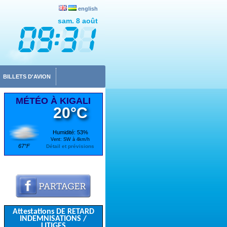
english
sam. 8 août
BILLETS D'AVION
MÉTÉO À KIGALI
20°C
Humidité: 53%
Vent: SW à 4km/h
67°F
Détail et prévisions
Attestations DE RETARD
INDEMNISATIONS /
LITIGES