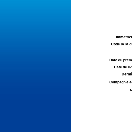
Immatricu
Code IATA d
Date du premie
Date de liv
Derniè
Compagnie aé
N