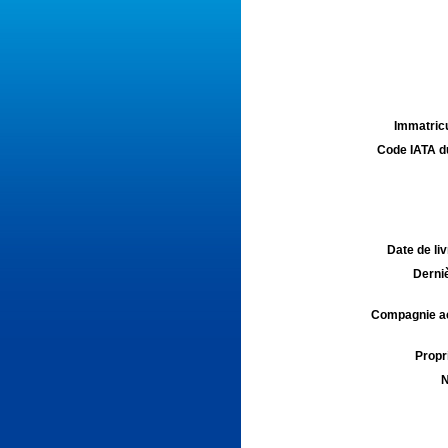
Immatricu
Code IATA d
Date de liv
Derniè
Compagnie aé
Propri
N