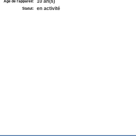
10 an(s)
Age de l'appareil:
en activité
Statut: