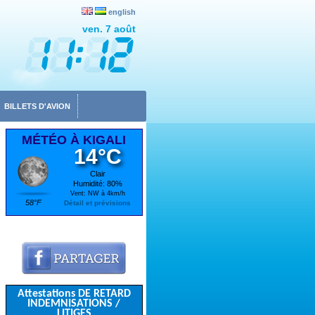
english
ven. 7 août
BILLETS D'AVION
MÉTÉO À KIGALI
14°C
Clair
Humidité: 80%
Vent: NW à 4km/h
58°F
Détail et prévisions
Attestations DE RETARD
INDEMNISATIONS /
LITIGES