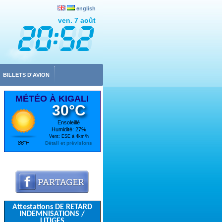
english
ven. 7 août
BILLETS D'AVION
MÉTÉO À KIGALI
30°C
Ensoleillé
Humidité: 27%
Vent: ESE à 4km/h
86°F
Détail et prévisions
Attestations DE RETARD
INDEMNISATIONS /
LITIGES