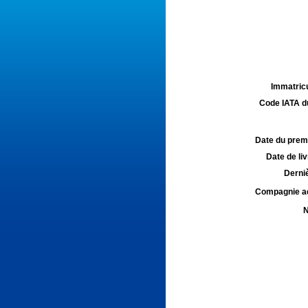
Immatricu
Code IATA d
Date du premie
Date de liv
Derniè
Compagnie aé
N