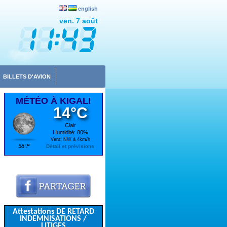
english
ven. 7 août
BILLETS D'AVION
MÉTÉO À KIGALI
14°C
Clair
Humidité: 80%
Vent: NW à 4km/h
58°F
Détail et prévisions
Attestations DE RETARD
INDEMNISATIONS /
LITIGES