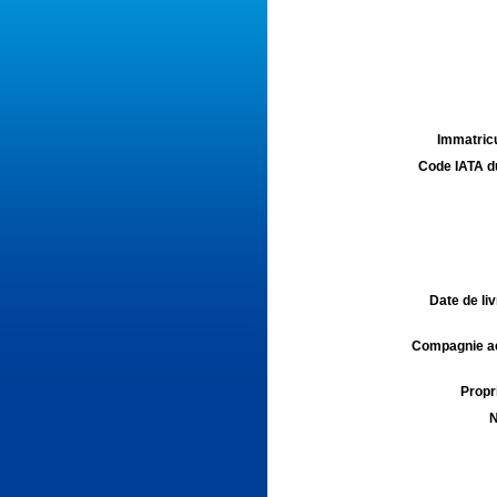
Immatricu
Code IATA d
Date de liv
Compagnie aé
Propri
N