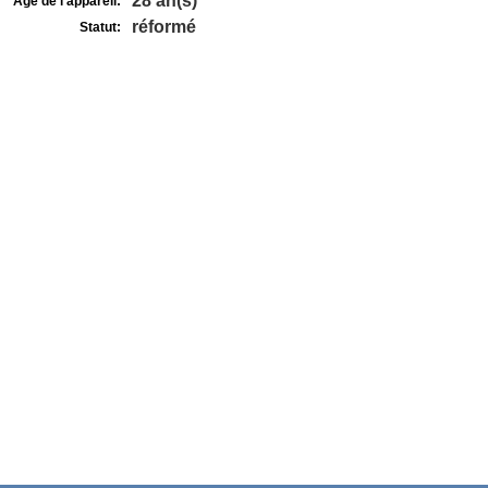
28 an(s)
Age de l'appareil:
réformé
Statut: