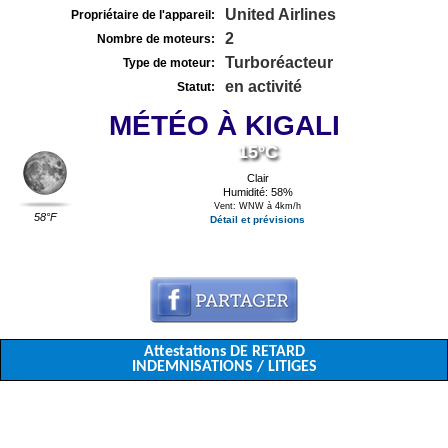
United Airlines
Propriétaire de l'appareil:
2
Nombre de moteurs:
Turboréacteur
Type de moteur:
en activité
Statut:
MÉTÉO À KIGALI
15°C
Clair
Humidité: 58%
Vent: WNW à 4km/h
58°F
Détail et prévisions
Attestations DE RETARD
INDEMNISATIONS / LITIGES