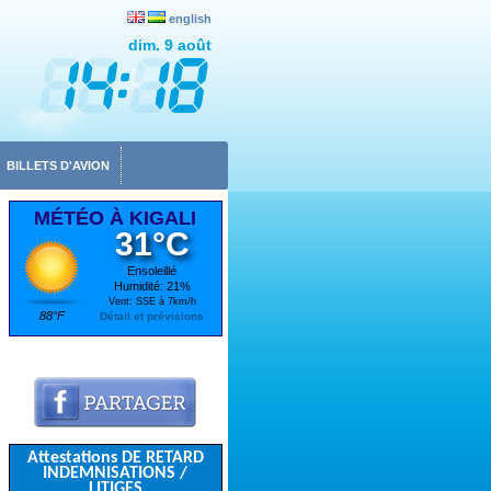
english
dim. 9 août
BILLETS D'AVION
MÉTÉO À KIGALI
31°C
Ensoleillé
Humidité: 21%
Vent: SSE à 7km/h
88°F
Détail et prévisions
Attestations DE RETARD
INDEMNISATIONS /
LITIGES