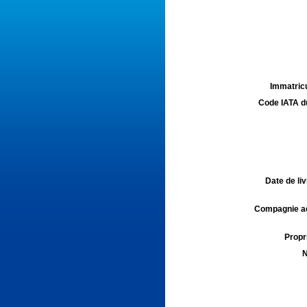
Immatricu
Code IATA d
Date de liv
Compagnie aé
Propri
N