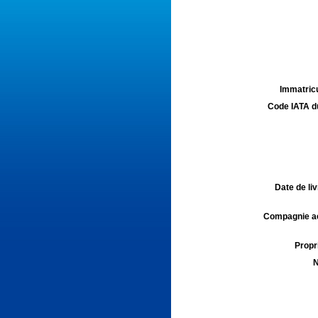
Immatricu
Code IATA d
Date de liv
Compagnie aé
Propri
N