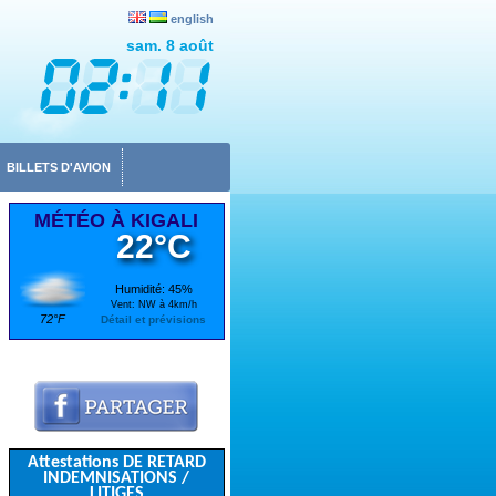
english
sam. 8 août
BILLETS D'AVION
MÉTÉO À KIGALI
22°C
Humidité: 45%
Vent: NW à 4km/h
72°F
Détail et prévisions
Attestations DE RETARD
INDEMNISATIONS /
LITIGES