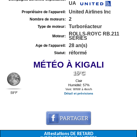
UA
United Airlines Inc
Propriétaire de l'appareil:
2
Nombre de moteurs:
Turboréacteur
Type de moteur:
ROLLS-ROYC RB.211
Moteur:
SERIES
28 an(s)
Age de l'appareil:
réformé
Statut:
MÉTÉO À KIGALI
15°C
Clair
Humidité: 57%
Vent: WNW à 4km/h
59°F
Détail et prévisions
Attestations DE RETARD