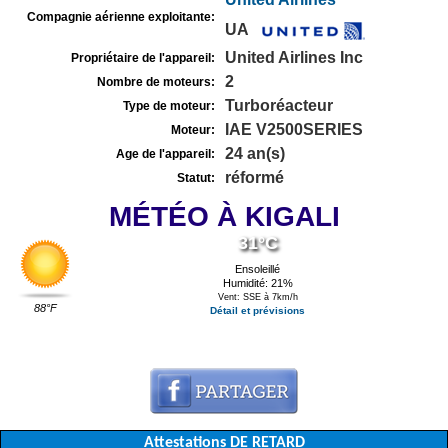
Compagnie aérienne exploitante:
UA
United Airlines Inc
Propriétaire de l'appareil:
2
Nombre de moteurs:
Turboréacteur
Type de moteur:
IAE V2500SERIES
Moteur:
24 an(s)
Age de l'appareil:
réformé
Statut:
MÉTÉO À KIGALI
31°C
Ensoleillé
Humidité: 21%
Vent: SSE à 7km/h
88°F
Détail et prévisions
Attestations DE RETARD