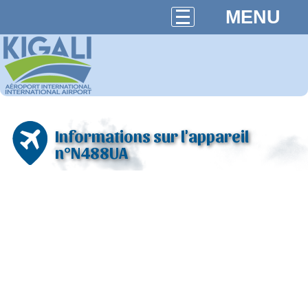
MENU
Informations sur l'appareil
n°N488UA