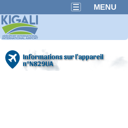
MENU
Informations sur l'appareil
n°N829UA