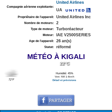
United Airlines
Compagnie aérienne exploitante:
UA
United Airlines Inc
Propriétaire de l'appareil:
2
Nombre de moteurs:
Turboréacteur
Type de moteur:
IAE V2500SERIES
Moteur:
26 an(s)
Age de l'appareil:
réformé
Statut:
MÉTÉO À KIGALI
22°C
Humidité: 45%
Vent: NW à 4km/h
72°F
Détail et prévisions