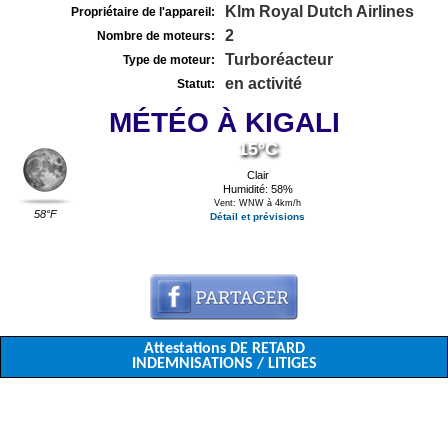
Klm Royal Dutch Airlines
Propriétaire de l'appareil:
2
Nombre de moteurs:
Turboréacteur
Type de moteur:
en activité
Statut:
MÉTÉO À KIGALI
15°C
Clair
Humidité: 58%
Vent: WNW à 4km/h
58°F
Détail et prévisions
Attestations DE RETARD
INDEMNISATIONS / LITIGES