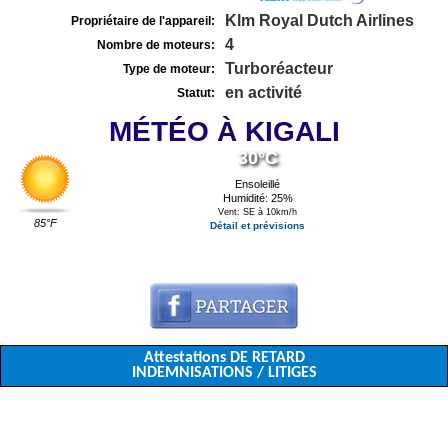
Klm Royal Dutch Airlines
Propriétaire de l'appareil:
4
Nombre de moteurs:
Turboréacteur
Type de moteur:
en activité
Statut:
MÉTÉO À KIGALI
30°C
Ensoleillé
Humidité: 25%
Vent: SE à 10km/h
85°F
Détail et prévisions
Attestations DE RETARD
INDEMNISATIONS / LITIGES