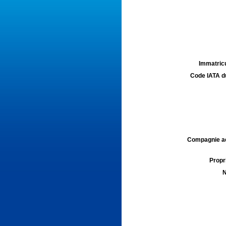
Immatricu
Code IATA d
Compagnie aé
Propri
N