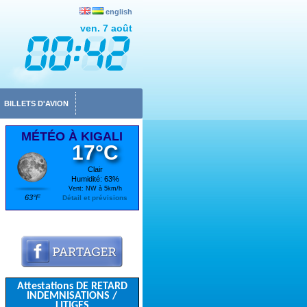
english
ven. 7 août
BILLETS D'AVION
MÉTÉO À KIGALI
17°C
Clair
Humidité: 63%
Vent: NW à 5km/h
63°F
Détail et prévisions
Attestations DE RETARD
INDEMNISATIONS /
LITIGES