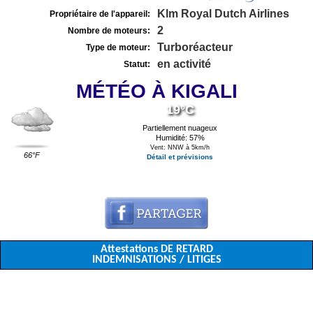
Klm Royal Dutch Airlines
Propriétaire de l'appareil:
2
Nombre de moteurs:
Turboréacteur
Type de moteur:
en activité
Statut:
MÉTÉO À KIGALI
19°C
Partiellement nuageux
Humidité: 57%
Vent: NNW à 5km/h
66°F
Détail et prévisions
Attestations DE RETARD
INDEMNISATIONS / LITIGES