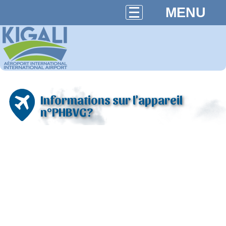
MENU
Informations sur l'appareil
n°PHBVG?