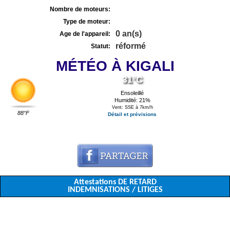
Nombre de moteurs:
Type de moteur:
0 an(s)
Age de l'appareil:
réformé
Statut:
MÉTÉO À KIGALI
31°C
Ensoleillé
Humidité: 21%
Vent: SSE à 7km/h
88°F
Détail et prévisions
Attestations DE RETARD
INDEMNISATIONS / LITIGES