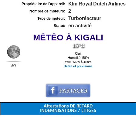
Klm Royal Dutch Airlines
Propriétaire de l'appareil:
2
Nombre de moteurs:
Turboréacteur
Type de moteur:
en activité
Statut:
MÉTÉO À KIGALI
15°C
Clair
Humidité: 58%
Vent: WNW à 4km/h
58°F
Détail et prévisions
Attestations DE RETARD
INDEMNISATIONS / LITIGES