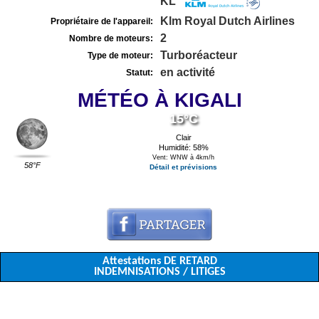
KL
Klm Royal Dutch Airlines
Propriétaire de l'appareil:
2
Nombre de moteurs:
Turboréacteur
Type de moteur:
en activité
Statut:
MÉTÉO À KIGALI
15°C
Clair
Humidité: 58%
Vent: WNW à 4km/h
58°F
Détail et prévisions
Attestations DE RETARD
INDEMNISATIONS / LITIGES