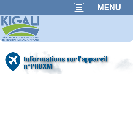
MENU
Informations sur l'appareil
n°PHBXM