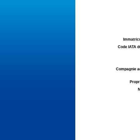
Immatricu
Code IATA d
Compagnie aé
Propri
N