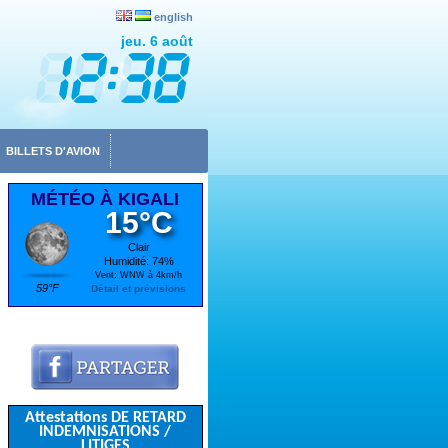
english
jeu. 6 août
BILLETS D'AVION
MÉTÉO À KIGALI
15°C
Clair
Humidité: 74%
Vent: WNW à 4km/h
59°F
Détail et prévisions
Attestations DE RETARD
INDEMNISATIONS /
LITIGES