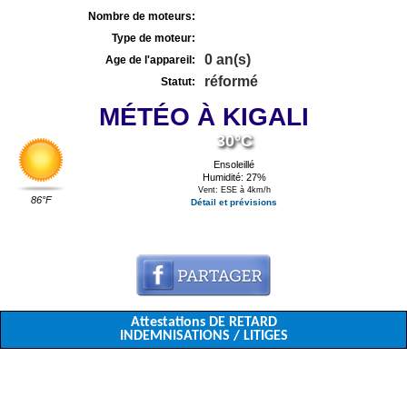
Nombre de moteurs:
Type de moteur:
0 an(s)
Age de l'appareil:
réformé
Statut:
MÉTÉO À KIGALI
30°C
Ensoleillé
Humidité: 27%
Vent: ESE à 4km/h
86°F
Détail et prévisions
Attestations DE RETARD
INDEMNISATIONS / LITIGES