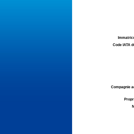
Immatricu
Code IATA d
Compagnie aé
Propri
N