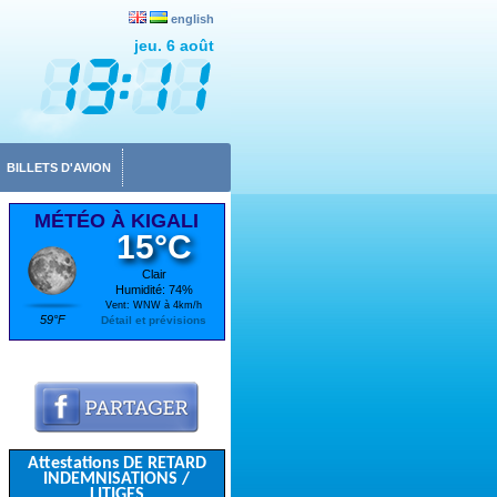
english
jeu. 6 août
BILLETS D'AVION
MÉTÉO À KIGALI
15°C
Clair
Humidité: 74%
Vent: WNW à 4km/h
59°F
Détail et prévisions
Attestations DE RETARD
INDEMNISATIONS /
LITIGES