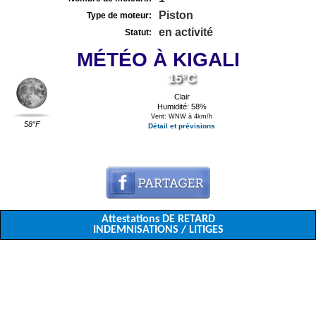
Piston
Type de moteur:
en activité
Statut:
MÉTÉO À KIGALI
15°C
Clair
Humidité: 58%
Vent: WNW à 4km/h
58°F
Détail et prévisions
Attestations DE RETARD
INDEMNISATIONS / LITIGES