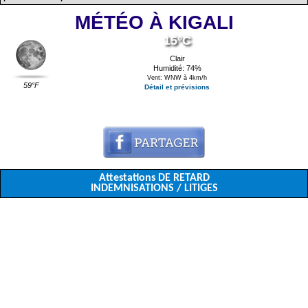
MÉTÉO À KIGALI
15°C
Clair
Humidité: 74%
Vent: WNW à 4km/h
59°F
Détail et prévisions
Attestations DE RETARD
INDEMNISATIONS / LITIGES