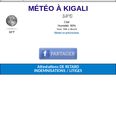
MÉTÉO À KIGALI
14°C
Clair
Humidité: 80%
Vent: NW à 4km/h
58°F
Détail et prévisions
Attestations DE RETARD
INDEMNISATIONS / LITIGES