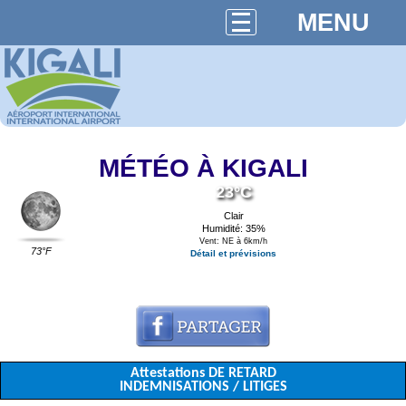
MENU
MÉTÉO À KIGALI
23°C
Clair
Humidité: 35%
Vent: NE à 6km/h
73°F
Détail et prévisions
Attestations DE RETARD
INDEMNISATIONS / LITIGES