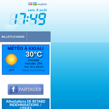
english
sam. 8 août
BILLETS D'AVION
MÉTÉO À KIGALI
30°C
Ensoleillé
Humidité: 25%
Vent: SE à 10km/h
85°F
Détail et prévisions
Attestations DE RETARD
INDEMNISATIONS /
LITIGES