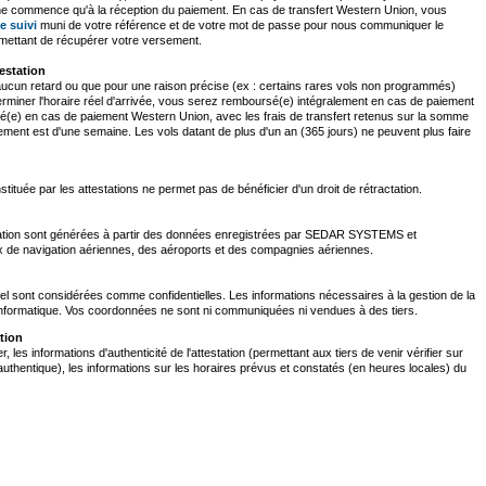
on ne commence qu'à la réception du paiement. En cas de transfert Western Union, vous
e suivi
muni de votre référence et de votre mot de passe pour nous communiquer le
mettant de récupérer votre versement.
estation
 aucun retard ou que pour une raison précise (ex : certains rares vols non programmés)
iner l'horaire réel d'arrivée, vous serez remboursé(e) intégralement en cas de paiement
(e) en cas de paiement Western Union, avec les frais de transfert retenus sur la somme
ment est d'une semaine. Les vols datant de plus d'un an (365 jours) ne peuvent plus faire
stituée par les attestations ne permet pas de bénéficier d'un droit de rétractation.
station sont générées à partir des données enregistrées par SEDAR SYSTEMS et
 de navigation aériennes, des aéroports et des compagnies aériennes.
l sont considérées comme confidentielles. Les informations nécessaires à la gestion de la
 informatique. Vos coordonnées ne sont ni communiquées ni vendues à des tiers.
tion
es informations d'authenticité de l'attestation (permettant aux tiers de venir vérifier sur
 authentique), les informations sur les horaires prévus et constatés (en heures locales) du