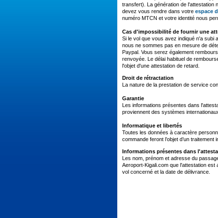
transfert). La génération de l'attestati
devez vous rendre dans votre
espace d
numéro MTCN et votre identité nous per
Cas d'impossibilité de fournir une att
Si le vol que vous avez indiqué n'a subi
nous ne sommes pas en mesure de déterm
Paypal. Vous serez également remboursé
renvoyée. Le délai habituel de rembourse
l'objet d'une attestation de retard.
Droit de rétractation
La nature de la prestation de service con
Garantie
Les informations présentes dans l'atte
proviennent des systèmes internationaux
Informatique et libertés
Toutes les données à caractère personne
commande feront l’objet d’un traitement
Informations présentes dans l'attesta
Les nom, prénom et adresse du passager, l
Aeroport-Kigali.com que l'attestation est
vol concerné et la date de délivrance.