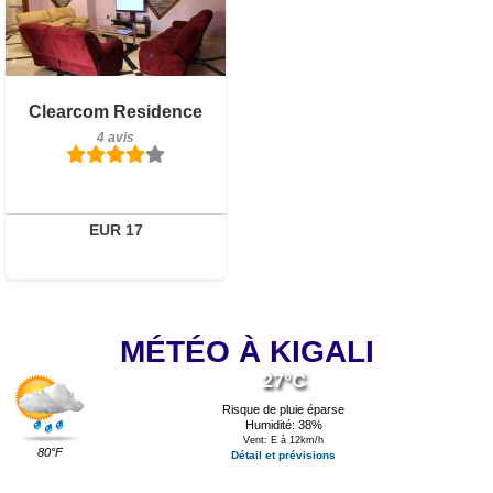
Détails
Réserver
Clearcom Residence
4 avis
EUR 17
MÉTÉO À KIGALI
27°C
Risque de pluie éparse
Humidité: 38%
Vent: E à 12km/h
80°F
Détail et prévisions