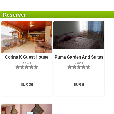
Réserver
1 avis
Petit-déjeuner inclus
Corina K Guest House
Puma Garden And Suites
Détails
7 avis
1 avis
7 avis
Réserver
Détails
Réserver
EUR 26
EUR 6
4 avis