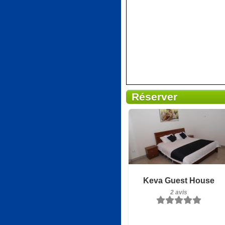
Réserver
Petit-déjeuner inclus
Keva Guest House
2 avis
2 avis
Détails