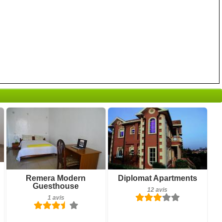
12 avis
Petit-déjeuner inclus
Remera Modern
Diplomat Apartments
Détails
Guesthouse
1 avis
12 avis
Réserver
1 avis
Détails