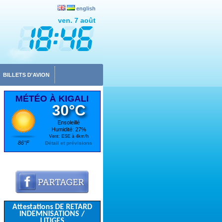
english
ven. 7 août
BILLETS D'AVION
MÉTÉO À KIGALI
30°C
Ensoleillé
Humidité: 27%
Vent: ESE à 4km/h
86°F
Détail et prévisions
Attestations DE RETARD
INDEMNISATIONS /
LITIGES