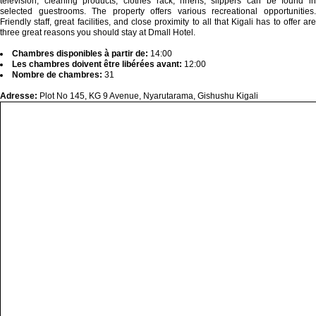
television, cleaning products, clothes rack, linens, slippers can be found in
selected guestrooms. The property offers various recreational opportunities.
Friendly staff, great facilities, and close proximity to all that Kigali has to offer are
three great reasons you should stay at Dmall Hotel.
Chambres disponibles à partir de:
14:00
Les chambres doivent être libérées avant:
12:00
Nombre de chambres:
31
Adresse:
Plot No 145, KG 9 Avenue, Nyarutarama, Gishushu Kigali