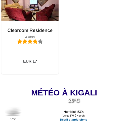
Détails
Réserver
Clearcom Residence
4 avis
EUR 17
MÉTÉO À KIGALI
20°C
Humidité: 53%
Vent: SW à 4km/h
67°F
Détail et prévisions