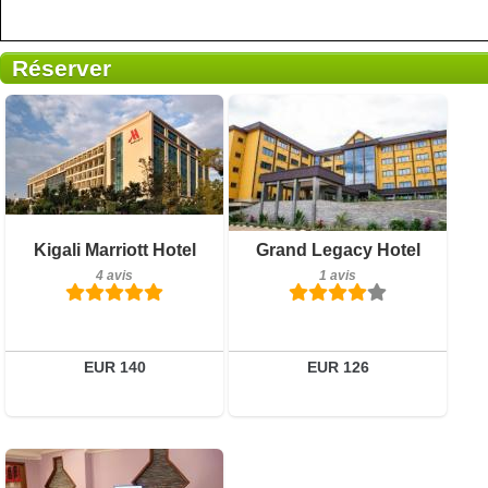
Réserver
Petit-déjeuner inclus
Petit-déjeuner inclus
Kigali Marriott Hotel
Grand Legacy Hotel
4 avis
1 avis
4 avis
1 avis
Détails
Détails
Réserver
Réserver
EUR 140
EUR 126
4 avis