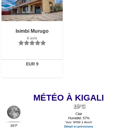
6 avis
Isimbi Murugo
Détails
6 avis
Réserver
EUR 9
MÉTÉO À KIGALI
15°C
Clair
Humidité: 57%
Vent: WNW à 4km/h
59°F
Détail et prévisions