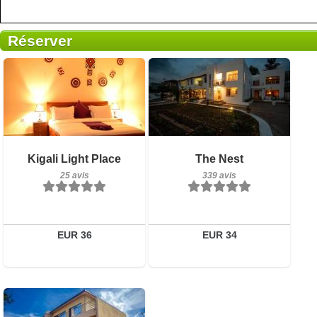
Réserver
Petit-déjeuner inclus
Petit-déjeuner inclus
Kigali Light Place
The Nest
25 avis
339 avis
25 avis
339 avis
Détails
Détails
Réserver
Réserver
EUR 36
EUR 34