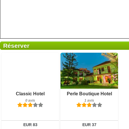
Réserver
0 avis
Petit-déjeuner inclus
Détails
1 avis
Réserver
Détails
Classic Hotel
Perle Boutique Hotel
0 avis
1 avis
Réserver
EUR 83
EUR 37