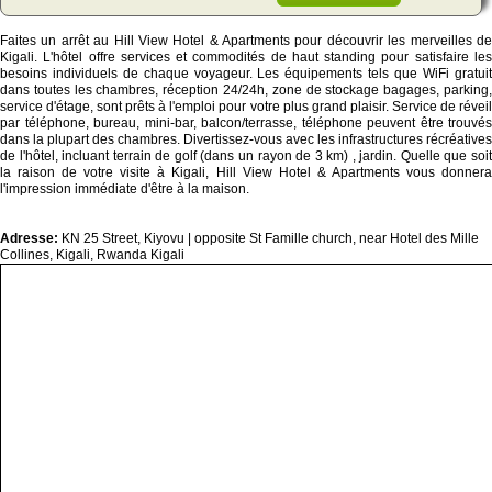
Faites un arrêt au Hill View Hotel & Apartments pour découvrir les merveilles de
Kigali. L'hôtel offre services et commodités de haut standing pour satisfaire les
besoins individuels de chaque voyageur. Les équipements tels que WiFi gratuit
dans toutes les chambres, réception 24/24h, zone de stockage bagages, parking,
service d'étage, sont prêts à l'emploi pour votre plus grand plaisir. Service de réveil
par téléphone, bureau, mini-bar, balcon/terrasse, téléphone peuvent être trouvés
dans la plupart des chambres. Divertissez-vous avec les infrastructures récréatives
de l'hôtel, incluant terrain de golf (dans un rayon de 3 km) , jardin. Quelle que soit
la raison de votre visite à Kigali, Hill View Hotel & Apartments vous donnera
l'impression immédiate d'être à la maison.
Adresse:
KN 25 Street, Kiyovu | opposite St Famille church, near Hotel des Mille
Collines, Kigali, Rwanda Kigali