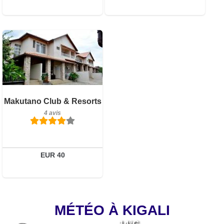
Petit-déjeuner inclus
Makutano Club & Resorts
4 avis
4 avis
Détails
Réserver
EUR 40
MÉTÉO À KIGALI
14°C