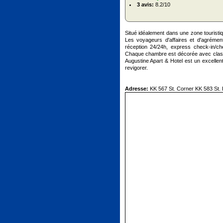
3 avis:
8.2/10
Situé idéalement dans une zone touristiq
Les voyageurs d'affaires et d'agrément
réception 24/24h, express check-in/che
Chaque chambre est décorée avec classe 
Augustine Apart & Hotel est un excelle
revigorer.
Adresse:
KK 567 St. Corner KK 583 St. K