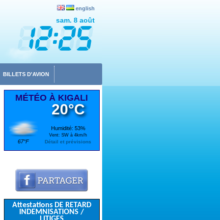
english
sam. 8 août
BILLETS D'AVION
MÉTÉO À KIGALI
20°C
Humidité: 53%
Vent: SW à 4km/h
67°F
Détail et prévisions
Attestations DE RETARD
INDEMNISATIONS /
LITIGES