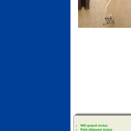
Wifi gratuit inclus
Petit-déjeuner inclus