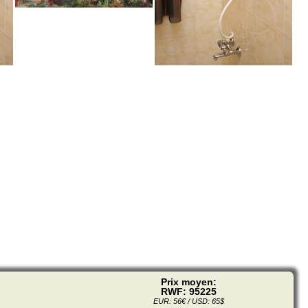
Prix moyen:
RWF: 95225
EUR: 56€ / USD: 65$