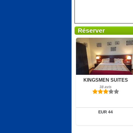
Réserver
Petit-déjeuner inclus
KINGSMEN SUITES
38 avis
38 avis
Détails
Réserver
EUR 44