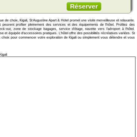
Réserver
ue de choix, Kigali, St Augustine Apart & Hotel promet une visite merveilleuse et relaxante.
 peuvent profiter pleinement des services et des équipements de l'hôtel. Profitez des
ck-out, zone de stockage bagages, service d'étage, navette vers l'aéroport à l'hôtel.
et équipée d'accessoires pratiques. L'hôtel offre des possibilités récréatives variées. St
nt choix pour commencer votre exploration de Kigali ou simplement vous détendre et vous
igali