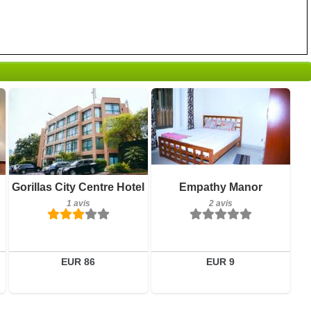
1 avis
Petit-déjeuner inclus
Gorillas City Centre Hotel
Empathy Manor
Détails
2 avis
1 avis
2 avis
Réserver
Détails
Réserver
EUR 86
EUR 9