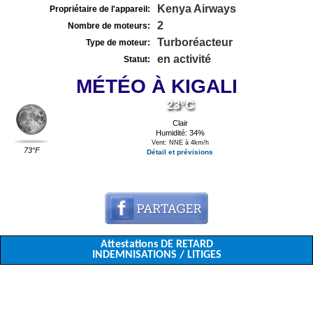
Kenya Airways
Propriétaire de l'appareil:
2
Nombre de moteurs:
Turboréacteur
Type de moteur:
en activité
Statut:
MÉTÉO À KIGALI
23°C
Clair
Humidité: 34%
Vent: NNE à 4km/h
73°F
Détail et prévisions
Attestations DE RETARD
INDEMNISATIONS / LITIGES