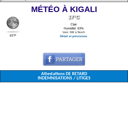
MÉTÉO À KIGALI
17°C
Clair
Humidité: 63%
Vent: NW à 5km/h
63°F
Détail et prévisions
Attestations DE RETARD
INDEMNISATIONS / LITIGES