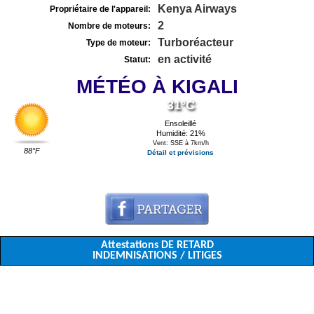
Kenya Airways
Propriétaire de l'appareil:
2
Nombre de moteurs:
Turboréacteur
Type de moteur:
en activité
Statut:
MÉTÉO À KIGALI
31°C
Ensoleillé
Humidité: 21%
Vent: SSE à 7km/h
88°F
Détail et prévisions
Attestations DE RETARD
INDEMNISATIONS / LITIGES