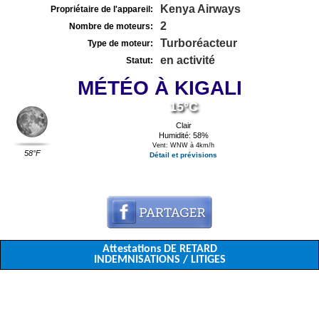
Kenya Airways
Propriétaire de l'appareil:
2
Nombre de moteurs:
Turboréacteur
Type de moteur:
en activité
Statut:
MÉTÉO À KIGALI
15°C
Clair
Humidité: 58%
Vent: WNW à 4km/h
58°F
Détail et prévisions
Attestations DE RETARD
INDEMNISATIONS / LITIGES