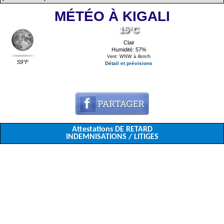
MÉTÉO À KIGALI
15°C
Clair
Humidité: 57%
Vent: WNW à 4km/h
59°F
Détail et prévisions
Attestations DE RETARD
INDEMNISATIONS / LITIGES